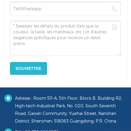
SOUMETTRE
Adresse : Room 511-A, 5th Floor, Block B, Building R2,
High-tech Industrial Park, No. 020, South Seventh
Road, Gaoxin Community, Yuehai Street, Nanshan
District, Shenzhen, 518063 Guangdong, P.R. China.