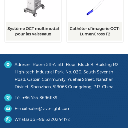
Système OCT multimodal
Cathéter d'imagerie OCT :
pour les vaisseaux
LumenCross F2
carotidiens : ZÉRO
Adresse : Room 511-A, 5th Floor, Block B, Building R2,
High-tech Industrial Park, No. 020, South Seventh
Road, Gaoxin Community, Yuehai Street, Nanshan
District, Shenzhen, 518063 Guangdong, P.R. China.
Tél :
+86-755-86961139
E-mail :
sales@vivo-light.com
Whatsapp :
+8615220244172