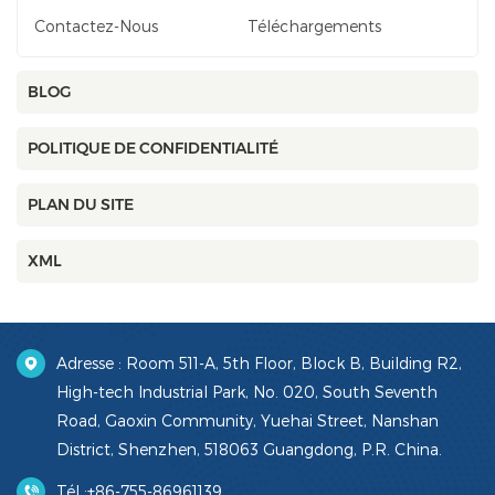
Contactez-Nous
Téléchargements
BLOG
POLITIQUE DE CONFIDENTIALITÉ
PLAN DU SITE
XML
Adresse : Room 511-A, 5th Floor, Block B, Building R2,
High-tech Industrial Park, No. 020, South Seventh
Road, Gaoxin Community, Yuehai Street, Nanshan
District, Shenzhen, 518063 Guangdong, P.R. China.
Tél :
+86-755-86961139