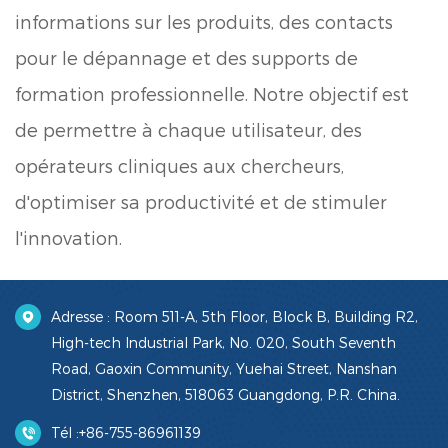
informations sur les produits, des contacts
pour le dépannage et des supports de
formation professionnelle. Notre objectif est
de permettre à chaque utilisateur, des
opérateurs cliniques aux chercheurs,
d'optimiser sa productivité et de stimuler
l'innovation.
Adresse : Room 511-A, 5th Floor, Block B, Building R2,
High-tech Industrial Park, No. 020, South Seventh
Road, Gaoxin Community, Yuehai Street, Nanshan
District, Shenzhen, 518063 Guangdong, P.R. China.
Tél :
+86-755-86961139