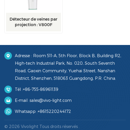
Détecteur de veines par
projection : V800F
Adresse : Room 511-A, 5th Floor, Block B, Building R2,
High-tech Industrial Park, No. 020, South Seventh
Road, Gaoxin Community, Yuehai Street, Nanshan
District, Shenzhen, 518063 Guangdong, P.R. China.
Tél :
+86-755-86961139
E-mail :
sales@vivo-light.com
Whatsapp :
+8615220244172
© 2026 Vivolight Tous droits réservés .