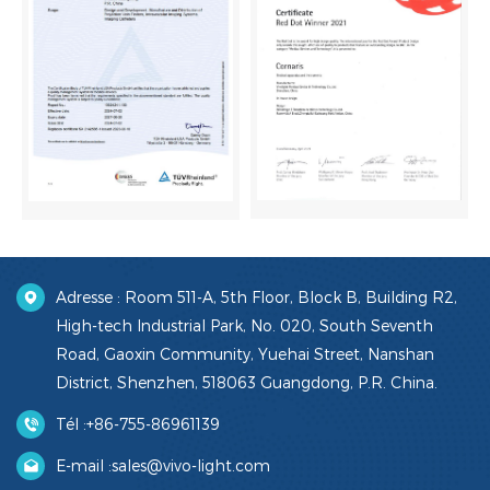
Adresse : Room 511-A, 5th Floor, Block B, Building R2,
High-tech Industrial Park, No. 020, South Seventh
Road, Gaoxin Community, Yuehai Street, Nanshan
District, Shenzhen, 518063 Guangdong, P.R. China.
Tél :
+86-755-86961139
E-mail :
sales@vivo-light.com