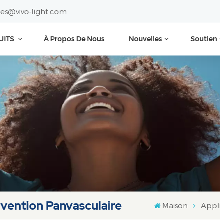
les@vivo-light.com
UITS
À Propos De Nous
Nouvelles
Soutien
rvention Panvasculaire
Maison
Appli