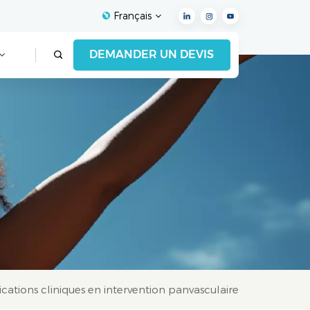
Français
DEMANDER UN DEVIS
English
Français
Español
Deutsch
Italiano
العربية
cations cliniques en intervention panvasculaire