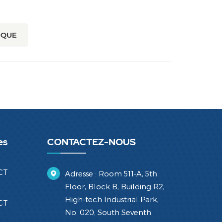
IQUE
es
CONTACTEZ-NOUS
CT
Adresse : Room 511-A, 5th
Floor, Block B, Building R2,
High-tech Industrial Park,
CT
No. 020, South Seventh