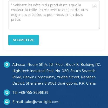
SOUMETTRE
Adresse : Room 511-A, 5th Floor, Block B, Building R2,
High-tech Industrial Park, No. 020, South Seventh
Road, Gaoxin Community, Yuehai Street, Nanshan
District, Shenzhen, 518063 Guangdong, P.R. China.
Tél :
+86-755-86961139
E-mail :
sales@vivo-light.com