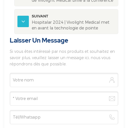
de Vivolight Medical brille à la conférence
ISICAM en Indonésie.
SUIVANT
Hospitalar 2024 | Vivolight Medical met
en avant la technologie de pointe
chinoise en matière de dispositifs
Laisser Un Message
médicaux à Brazil Expo
Si vous êtes intéressé par nos produits et souhaitez en
savoir plus, veuillez laisser un message ici, nous vous
répondrons dès que possible.