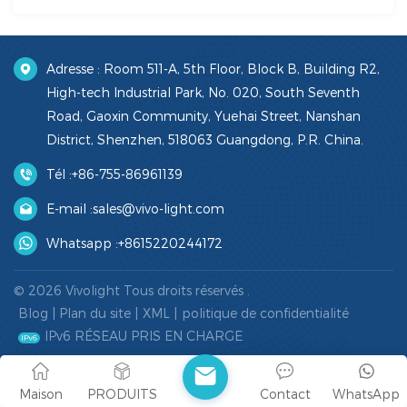
Adresse : Room 511-A, 5th Floor, Block B, Building R2,
High-tech Industrial Park, No. 020, South Seventh
Road, Gaoxin Community, Yuehai Street, Nanshan
District, Shenzhen, 518063 Guangdong, P.R. China.
Tél :
+86-755-86961139
E-mail :
sales@vivo-light.com
Whatsapp :
+8615220244172
© 2026 Vivolight Tous droits réservés .
Blog
|
Plan du site
|
XML
|
politique de confidentialité
IPv6 RÉSEAU PRIS EN CHARGE
Maison
PRODUITS
Contact
WhatsApp