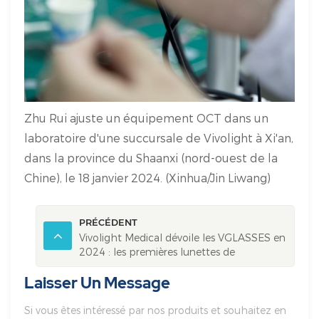
Zhu Rui ajuste un équipement OCT dans un
laboratoire d'une succursale de Vivolight à Xi'an,
dans la province du Shaanxi (nord-ouest de la
Chine), le 18 janvier 2024. (Xinhua/Jin Liwang)
PRÉCÉDENT
Vivolight Medical dévoile les VGLASSES en
2024 : les premières lunettes de
navigation vasculaire au monde brillent au
Laisser Un Message
Moyen-Orient
Si vous êtes intéressé par nos produits et souhaitez en