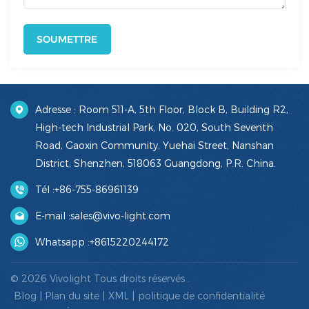
SOUMETTRE
Adresse : Room 511-A, 5th Floor, Block B, Building R2,
High-tech Industrial Park, No. 020, South Seventh
Road, Gaoxin Community, Yuehai Street, Nanshan
District, Shenzhen, 518063 Guangdong, P.R. China.
Tél :
+86-755-86961139
E-mail :
sales@vivo-light.com
Whatsapp :
+8615220244172
© 2026 Vivolight Tous droits réservés .
Blog
|
Plan du site
|
XML
|
politique de confidentialité