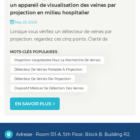
un appareil de visualisation des veines par
projection en milieu hospitalier
May 29, 2026
Lorsque vous vérifiez un détecteur de veines par
projection, regardez ces cinq points :Clarté de
l'imagePortabilité et choix de conceptionModes de
MOTS-CLÉS POPULAIRES :
luminosité et d'imagecaractéristiques de sécurité et
Projection Hospitalière Pour La Recherche De Veines
d'entretienCapacités de projection en temps réelChoisir
le bon appareil peut aider les infirmières à...
Détecteur De Veines Portable À Projection
Détecteur De Veines Par Projection
Dispositif Médical De Détection Des Veines
EN SAVOIR PLUS
Adresse : Room 511-A, 5th Floor, Block B, Building R2,