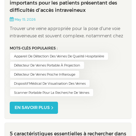
importants pour les patients présentant des
difficultés d'accès intraveineux
May 15, 2026
Trouver une veine appropriée pour la pose d'une voie
intraveineuse est souvent complexe, notamment chez
les patients dont les veines sont difficiles à localiser.
MOTS-CLÉS POPULAIRES :
Jusqu'à 30 % des patients subissent un échec de la
Appareil De Détection Des Veines De Qualité Hospitalière
première tentative de pose, et environ 20 % peuvent
nécessiter plusieurs tentatives. Ce...
Détecteur De Veines Portable À Projection
Détecteur De Veines Proche Infrarouge
Dispositif Médical De Visualisation Des Veines
Scanner Portable Pour La Recherche De Veines
EN SAVOIR PLUS
5 caractéristiques essentielles à rechercher dans