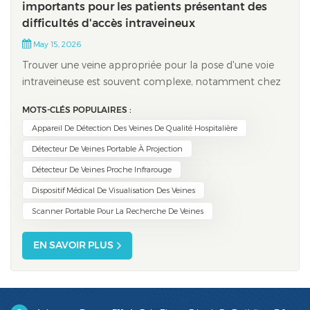
importants pour les patients présentant des
difficultés d'accès intraveineux
May 15, 2026
Trouver une veine appropriée pour la pose d'une voie
intraveineuse est souvent complexe, notamment chez
les patients dont les veines sont difficiles à localiser.
MOTS-CLÉS POPULAIRES :
Jusqu'à 30 % des patients subissent un échec de la
Appareil De Détection Des Veines De Qualité Hospitalière
première tentative de pose, et environ 20 % peuvent
nécessiter plusieurs tentatives. Ce...
Détecteur De Veines Portable À Projection
Détecteur De Veines Proche Infrarouge
Dispositif Médical De Visualisation Des Veines
Scanner Portable Pour La Recherche De Veines
EN SAVOIR PLUS