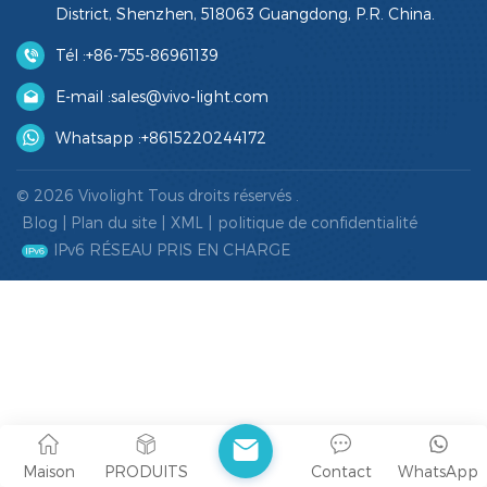
District, Shenzhen, 518063 Guangdong, P.R. China.
Tél :
+86-755-86961139
E-mail :
sales@vivo-light.com
Whatsapp :
+8615220244172
© 2026 Vivolight Tous droits réservés .
Blog
|
Plan du site
|
XML
|
politique de confidentialité
IPv6 RÉSEAU PRIS EN CHARGE
Maison
PRODUITS
Contact
WhatsApp