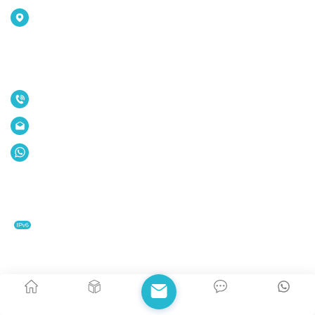
Guangdong, P.R. China.
Tél :
+86-755-86961139
E-mail :
sales@vivo-light.com
Whatsapp :
+8615220244172
© 2026 Vivolight Tous droits réservés .
Blog
|
Plan du site
|
XML
|
politique de confidentialité
IPv6 RÉSEAU PRIS EN CHARGE
Maison
PRODUITS
Contact
WhatsApp