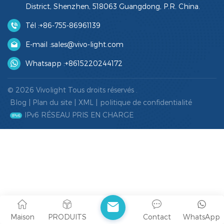
District, Shenzhen, 518063 Guangdong, P.R. China.
Tél :
+86-755-86961139
E-mail :
sales@vivo-light.com
Whatsapp :
+8615220244172
© 2026 Vivolight Tous droits réservés .
Blog
|
Plan du site
|
XML
|
politique de confidentialité
IPv6 RÉSEAU PRIS EN CHARGE
Maison
PRODUITS
Contact
WhatsApp