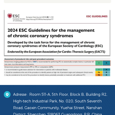
Adresse : Room 511-A, 5th Floor, Block B, Building R2,
High-tech Industrial Park, No. 020, South Seventh
Road, Gaoxin Community, Yuehai Street, Nanshan
District, Shenzhen, 518063 Guangdong, P.R. China.