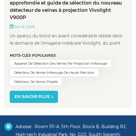
approfondie et guide de sélection du nouveau
détecteur de veines à projection Vivolight
V900P
Jun 12, 2026
Un aperçu du bond en avant considérable réalisé dans
le domaine de l'imagerie médicale Vivolight, du point
de vue des difficultés cliniques et des tendances
MOTS-CLÉS POPULAIRES :
numériquesEn soins infirmiers cliniques, la ponction
Appareil De Détection Des Veines Par Projection Infrarouge
veineuse est l'une des interventions les plus
fondamentales et les plus fréquentes. Cepend...
Détecteur De Veines Infrarouge De Haute Précision
Détecteur De Veines Projeté
EN SAVOIR PLUS
Adresse : Room 511-A, 5th Floor, Block B, Building R2,
High-tech Industrial Park, No. 020, South Seventh