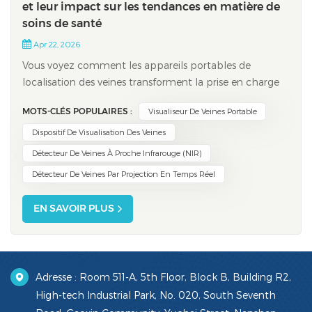
et leur impact sur les tendances en matière de
soins de santé
Apr 22, 2026
Vous voyez comment les appareils portables de
localisation des veines transforment la prise en charge
des patients et améliorent leurs résultats. visionneuses
MOTS-CLÉS POPULAIRES :
Visualiseur De Veines Portable
de veines de haute qualité Nous proposons une
visualisation avancée des veines, simplifiant ainsi les
Dispositif De Visualisation Des Veines
interventions pour les patients comme p...
Détecteur De Veines À Proche Infrarouge (NIR)
Détecteur De Veines Par Projection En Temps Réel
EN SAVOIR PLUS
Adresse : Room 511-A, 5th Floor, Block B, Building R2,
High-tech Industrial Park, No. 020, South Seventh