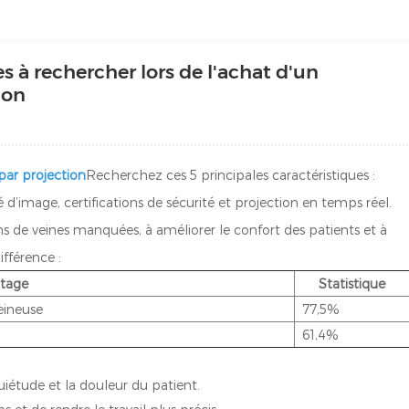
es à rechercher lors de l'achat d'un
ion
par projection
Recherchez ces 5 principales caractéristiques :
é d’image, certifications de sécurité et projection en temps réel.
ns de veines manquées, à améliorer le confort des patients et à
fférence :
tage
Statistique
eineuse
77,5%
61,4%
.
uiétude et la douleur du patient.