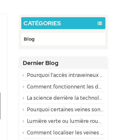
CATÉGORIES
Blog
Dernier Blog
Pourquoi l'accès intraveineux est-il souvent plus difficile chez les enfants que chez les adultes ?
Comment fonctionnent les détecteurs de veines par projection ? La science derrière la technologie NIR
La science derrière la technologie de visualisation des veines par infrarouge
Pourquoi certaines veines sont-elles difficiles à trouver ?
Lumière verte ou lumière rouge : quel mode de projection pour la détection des veines est le mieux adapté aux différentes carnations ?
Comment localiser les veines avec un détecteur de veines infrarouge pour une insertion d'aiguille en toute sécurité