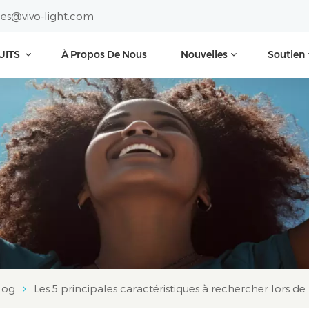
les@vivo-light.com
UITS
À Propos De Nous
Nouvelles
Soutien
log
Les 5 principales caractéristiques à rechercher lors de