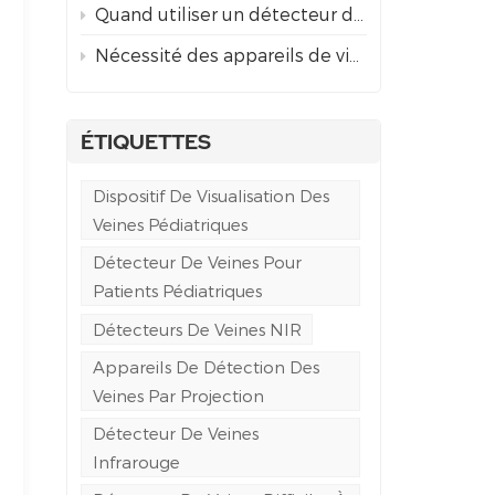
Quand utiliser un détecteur de veines par projection plutôt que le guidage échographique pour un accès veineux difficile
Nécessité des appareils de visualisation des veines par projection dans les soins d'urgence et ambulanciers
ÉTIQUETTES
Dispositif De Visualisation Des
Veines Pédiatriques
Détecteur De Veines Pour
Patients Pédiatriques
Détecteurs De Veines NIR
Appareils De Détection Des
Veines Par Projection
Détecteur De Veines
Infrarouge