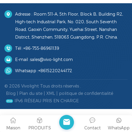
Adresse : Room 511-A, 5th Floor, Block B, Building R2,
High-tech Industrial Park, No. 020, South Seventh
Road, Gaoxin Community, Yuehai Street, Nanshan
District, Shenzhen, 518063 Guangdong, P.R. China.
Tél :
+86-755-86961139
E-mail :
sales@vivo-light.com
Whatsapp :
+8615220244172
© 2026 Vivolight Tous droits réservés .
Blog
|
Plan du site
|
XML
|
politique de confidentialité
IPv6 RÉSEAU PRIS EN CHARGE
Maison
PRODUITS
Contact
WhatsApp